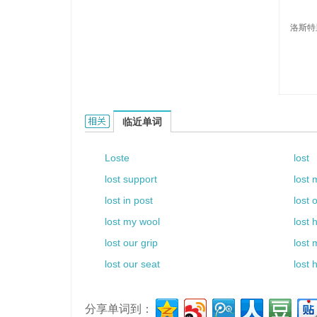
洛斯特
Lostrie的相关资料：
临近单词
Loste
lost
lost support
lost
lost in post
lost 
lost my wool
lost 
lost our grip
lost 
lost our seat
lost 
分享单词到：