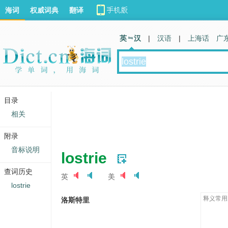
海词
权威词典
翻译
英 汉
|
汉语
|
上海话
广
目录
相关
附录
音标说明
lostrie
查词历史
英
美
lostrie
释义常用
洛斯特里