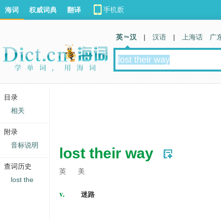
海词
权威词典
翻译
英 汉
|
汉语
|
上海话
广
目录
相关
附录
音标说明
lost their way
查词历史
英
美
lost the
v.
迷路