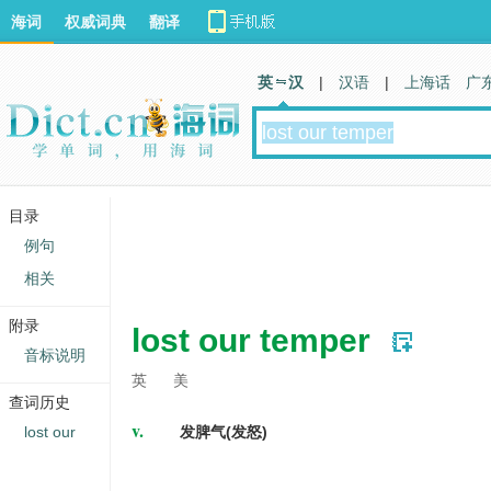
海词
权威词典
翻译
英 汉
|
汉语
|
上海话
广
目录
例句
相关
附录
lost our temper
音标说明
英
美
查词历史
v.
lost our
发脾气(发怒)