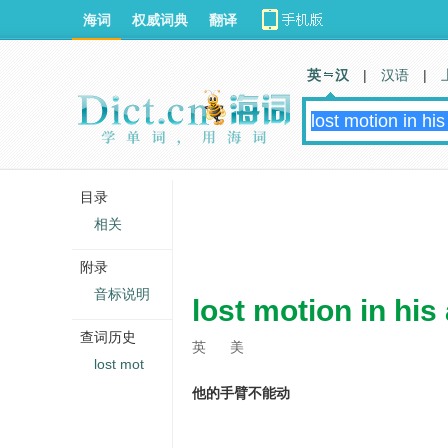
海词
权威词典
翻译
英 汉
|
汉语
|
目录
相关
附录
音标说明
lost motion in his
查词历史
英
美
lost mot
他的手臂不能动