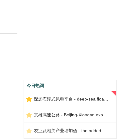
今日热词
深远海浮式风电平台 - deep-sea floating wind power platform
京雄高速公路 - Beijing-Xiongan expressway
农业及相关产业增加值 - the added value of agriculture and related industries