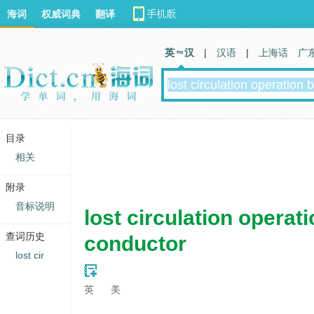
海词
权威词典
翻译
英 汉
|
汉语
|
上海话
广
目录
相关
附录
音标说明
lost circulation operat
查词历史
conductor
lost cir
英
美