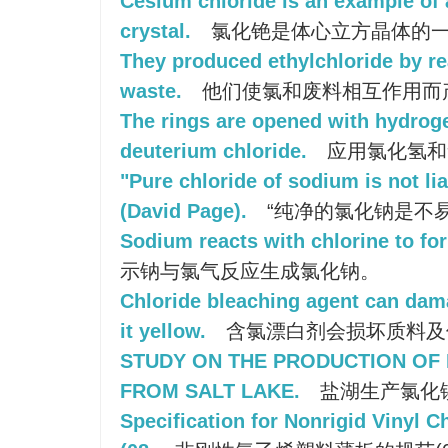
Cesium chloride is an example of
crystal.
氯化铯是体心立方晶体的
They produced ethylchloride by re
waste.
他们使氯和废料相互作用而
The rings are opened with hydrog
deuterium chloride.
应用氯化氢和
"Pure chloride of sodium is not li
(David Page).
“纯净的氯化钠是不易
Sodium reacts with chlorine to fo
示钠与氯气反应生成氯化钠。
Chloride bleaching agent can dam
it yellow.
含氯漂白剂会损坏质料及
STUDY ON THE PRODUCTION OF
FROM SALT LAKE.
盐湖生产氯化
Specification for Nonrigid Vinyl C