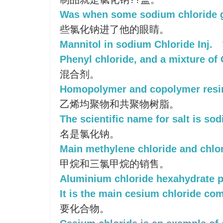
Was when some sodium chloride go
些氯化钠进了他的眼睛。
Mannitol in sodium Chloride Inj.
Phenyl chloride, and a mixture of
混合剂。
Homopolymer and copolymer resins
乙烯均聚物和共聚物树脂。
The scientific name for salt is so
名是氯化钠。
Main methylene chloride and chlo
甲烷和三氯甲烷的销售。
Aluminium chloride hexahydrate p
It is the main cesium chloride co
要化合物。