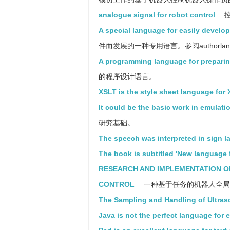
analogue signal for robot control
控
A special language for easily develo
件而发展的一种专用语言。参阅authorlan
A programming language for preparin
的程序设计语言。
XSLT is the style sheet language for 
It could be the basic work in emulat
研究基础。
The speech was interpreted in sign l
The book is subtitled 'New language 
RESEARCH AND IMPLEMENTATION O
CONTROL
一种基于任务的机器人全局
The Sampling and Handling of Ultras
Java is not the perfect language for 