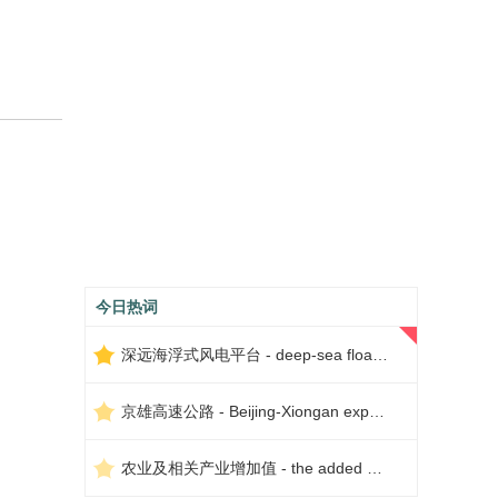
今日热词
深远海浮式风电平台 - deep-sea floating wind power platform
京雄高速公路 - Beijing-Xiongan expressway
农业及相关产业增加值 - the added value of agriculture and related industries