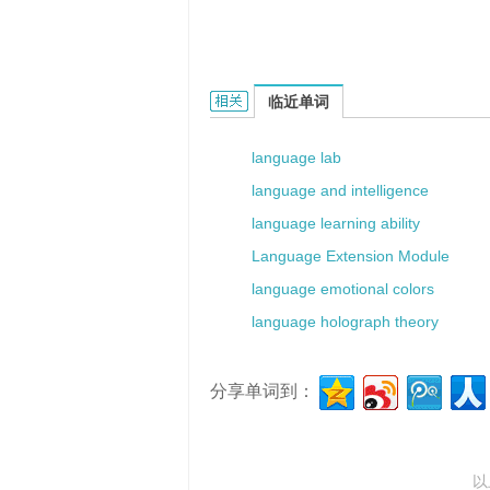
language layer的相关资料：
临近单词
language lab
language and intelligence
language learning ability
Language Extension Module
language emotional colors
language holograph theory
分享单词到：
以