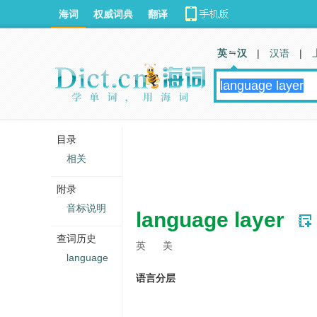
海词
权威词典
翻译
英 汉
|
汉语
|
目录
相关
附录
音标说明
language layer
查词历史
英
美
language
语言分层