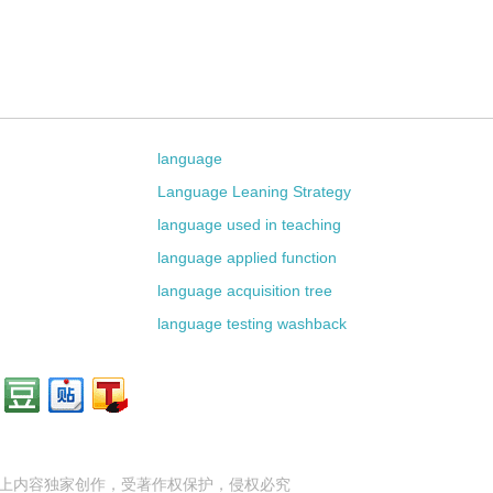
language
Language Leaning Strategy
language used in teaching
language applied function
language acquisition tree
language testing washback
上内容独家创作，受
著作权
保护，侵权必究