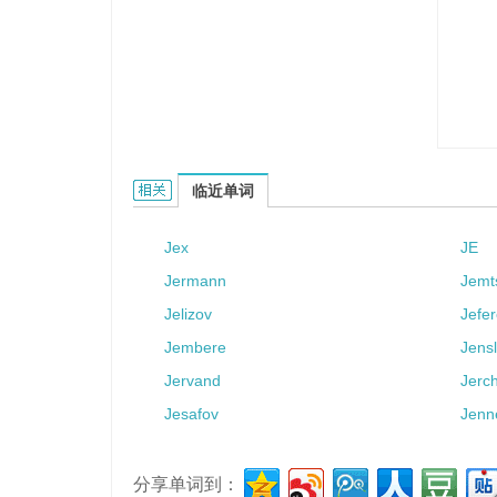
jembe的相关资料：
临近单词
Jex
JE
Jermann
Jemt
Jelizov
Jefe
Jembere
Jensl
Jervand
Jerc
Jesafov
Jenn
分享单词到：