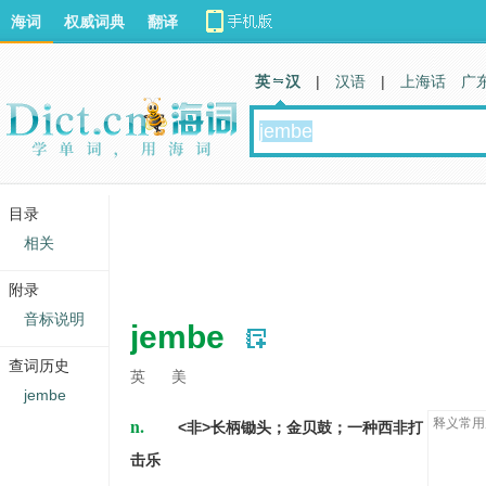
海词
权威词典
翻译
英 汉
|
汉语
|
上海话
广
目录
相关
附录
音标说明
jembe
查词历史
英
美
jembe
n.
释义常用
<非>长柄锄头；金贝鼓；一种西非打
击乐