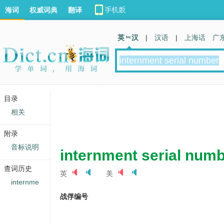
海词
权威词典
翻译
英 汉
|
汉语
|
上海话
广
目录
相关
附录
音标说明
internment serial num
查词历史
英
美
internme
战俘编号