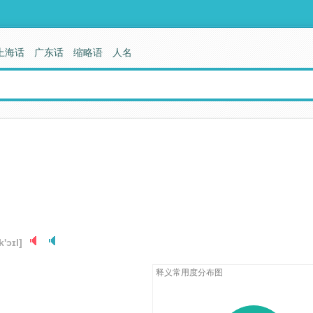
上海话
广东话
缩略语
人名
k'ɔɪl]
释义常用度分布图