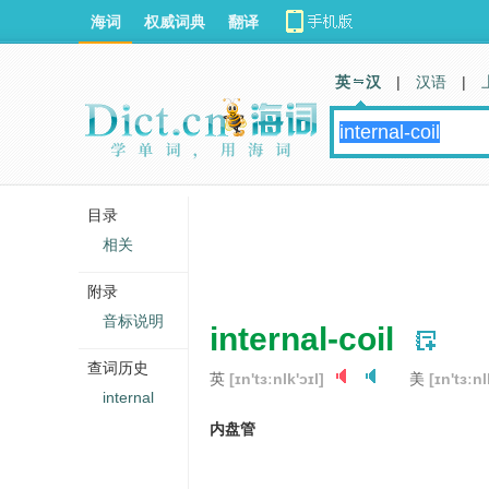
海词
权威词典
翻译
英 汉
|
汉语
|
目录
相关
附录
音标说明
internal-coil
查词历史
英
[ɪn'tɜːnlk'ɔɪl]
美
[ɪn'tɜːnl
internal
内盘管