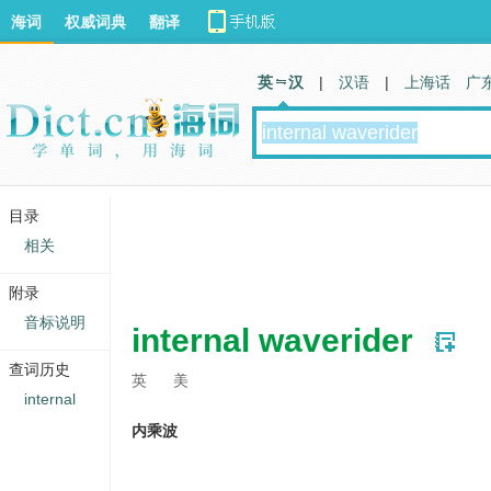
海词
权威词典
翻译
英 汉
|
汉语
|
上海话
广
目录
相关
附录
音标说明
internal waverider
查词历史
英
美
internal
内乘波