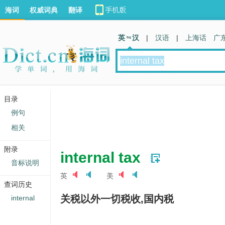
海词
权威词典
翻译
英 汉
|
汉语
|
上海话
广
目录
例句
相关
附录
internal tax
音标说明
英
美
查词历史
关税以外一切税收,国内税
internal