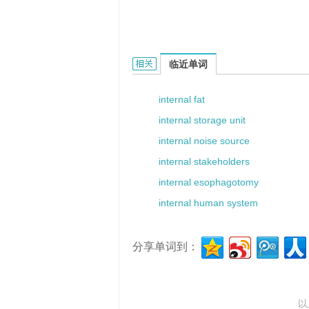
internal SRAM的相关资料：
临近单词
internal fat
internal storage unit
internal noise source
internal stakeholders
internal esophagotomy
internal human system
分享单词到：
以