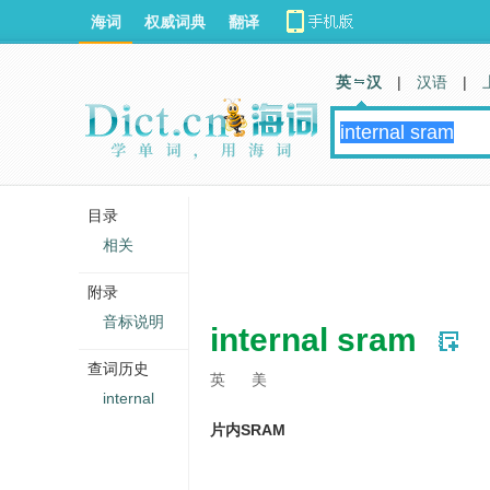
海词
权威词典
翻译
英 汉
|
汉语
|
目录
相关
附录
音标说明
internal sram
查词历史
英
美
internal
片内SRAM