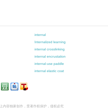
internal
Internalized learning
internal crosslinking
internal encrustation
internal-use paddle
internal elastic coat
上内容独家创作，受
著作权
保护，侵权必究