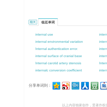
internal reward的相关资料：
临近单词
internal use
inter
internal environmental variation
inter
Internal authentication error.
inter
internal surface of cranial base
inter
Internal carotid artery stenosis
Inte
internalc conversion coefficient
inter
分享单词到：
以上内容独家创作，受
著作权