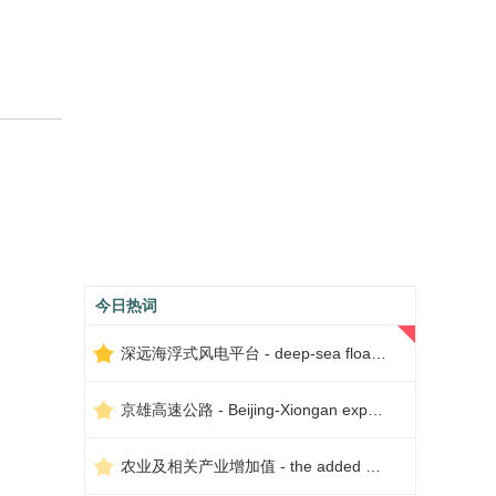
今日热词
深远海浮式风电平台 - deep-sea floating wind power platform
京雄高速公路 - Beijing-Xiongan expressway
农业及相关产业增加值 - the added value of agriculture and related industries