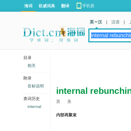
海词
权威词典
翻译
英 汉
|
汉语
|
目录
相关
附录
音标说明
internal rebunchi
查词历史
英
美
internal
内部再聚束