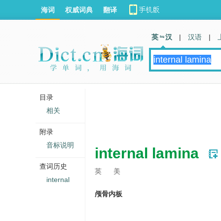
海词
权威词典
翻译
英 汉
|
汉语
|
目录
相关
附录
音标说明
internal lamina
查词历史
英
美
internal
颅骨内板