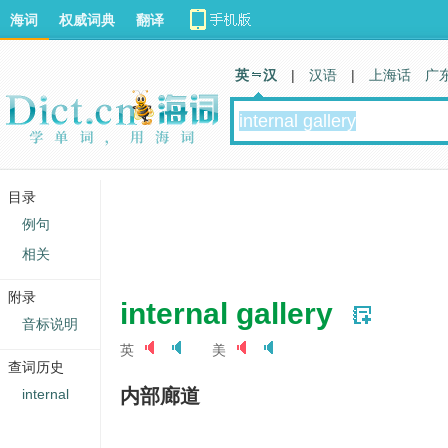
海词
权威词典
翻译
英 汉
|
汉语
|
上海话
广
目录
例句
相关
附录
internal gallery
音标说明
英
美
查词历史
内部廊道
internal