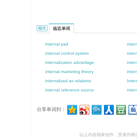
internal donor的相关资料：
临近单词
internal pad
inter
internal.control system
inter
internalization advantage
inter
internal marketing theory
inter
internalized as relations
Inter
internal reference source
inter
分享单词到：
以上内容独家创作，受
著作权