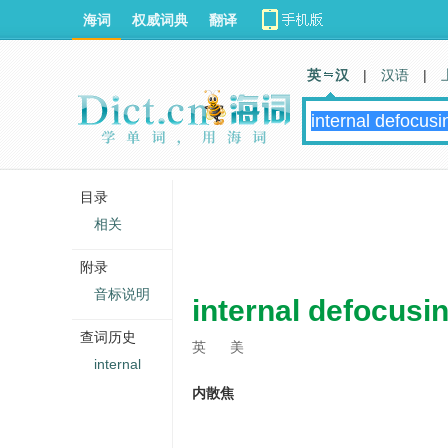
海词
权威词典
翻译
英 汉
|
汉语
|
目录
相关
附录
音标说明
internal defocusi
查词历史
英
美
internal
内散焦