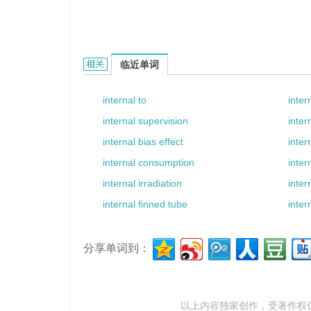
internal bond的相关资料：
临近单词
internal to
inter
internal supervision
inte
internal bias effect
inte
internal consumption
inter
internal irradiation
inter
internal finned tube
inter
分享单词到：
以上内容独家创作，受
著作权