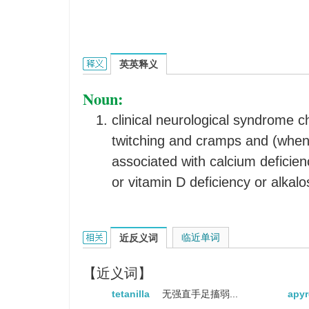
intermittent tetanus的英文翻译是什么意思，
英英释义
Noun:
clinical neurological syndrome 
twitching and cramps and (when
associated with calcium deficie
or vitamin D deficiency or alkalo
intermittent tetanus的相关资料：
临近单词
近反义词
【近义词】
tetanilla
无强直手足搐弱...
apyr