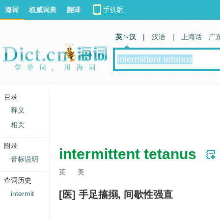
海词
权威词典
翻译
英 汉
|
汉语
|
上海话
广
目录
释义
相关
附录
intermittent tetanus
音标说明
英
美
查词历史
[医] 手足搐搦, 间歇性强直
intermit