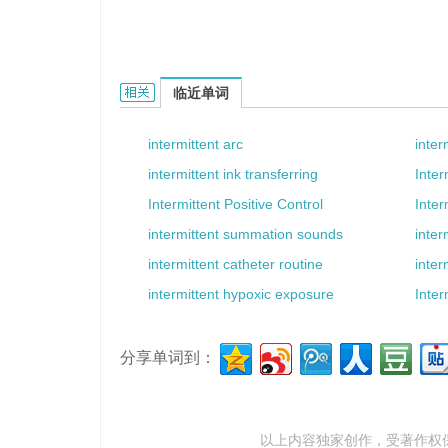
intermittent relay的相关资料：
临近单词
intermittent arc
inter
intermittent ink transferring
Inter
Intermittent Positive Control
Inte
intermittent summation sounds
inter
intermittent catheter routine
inter
intermittent hypoxic exposure
Inter
分享单词到：
以上内容独家创作，受
著作权