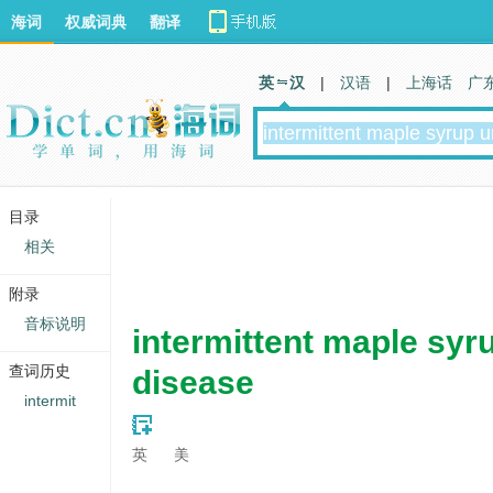
海词
权威词典
翻译
英 汉
|
汉语
|
上海话
广
目录
相关
附录
音标说明
intermittent maple syr
查词历史
disease
intermit
英
美