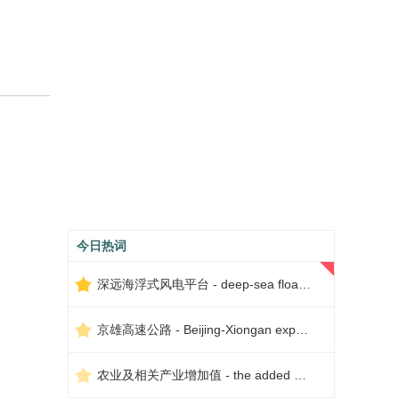
今日热词
深远海浮式风电平台 - deep-sea floating wind power platform
京雄高速公路 - Beijing-Xiongan expressway
农业及相关产业增加值 - the added value of agriculture and related industries