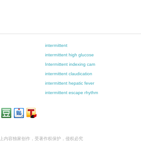
intermittent
intermittent high glucose
Intermittent indexing cam
intermittent claudication
intermittent hepatic fever
intermittent escape rhythm
上内容独家创作，受
著作权
保护，侵权必究