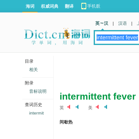
海词
权威词典
翻译
英 汉
|
汉语
|
目录
相关
附录
音标说明
intermittent fever
查词历史
英
美
intermit
间歇热