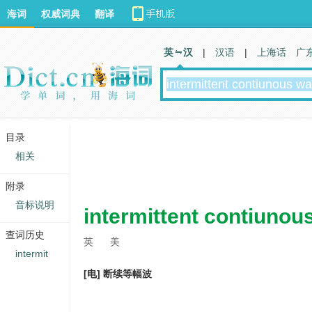
海词
权威词典
翻译
英 汉
|
汉语
|
上海话
广
目录
相关
附录
音标说明
intermittent contiunou
查词历史
英
美
intermit
[电] 断续等幅波