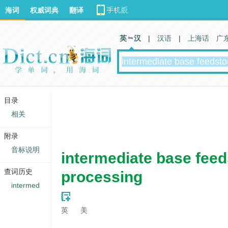
海词
权威词典
翻译
英 汉
|
汉语
|
上海话
广
目录
相关
附录
音标说明
intermediate base fee
查词历史
processing
intermed
英
美