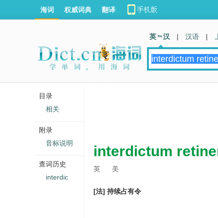
海词
权威词典
翻译
英 汉
|
汉语
|
目录
相关
附录
音标说明
interdictum retin
查词历史
英
美
interdic
[法] 持续占有令