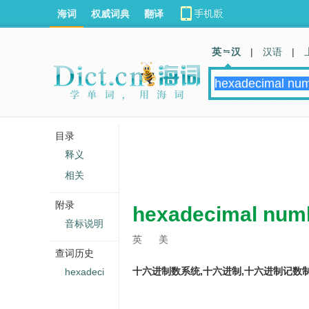
海词
权威词典
翻译
英 汉
|
汉语
|
目录
释义
相关
附录
hexadecimal num
音标说明
英
美
查词历史
十六进制数系统,十六进制,十六进制记数
hexadeci