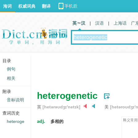
海词
权威词典
翻译
英 汉
|
汉语
|
上海话
广
目录
例句
相关
附录
heterogenetic
音标说明
英
[hetərəʊdʒɪ'netɪk]
美
[hetəroʊdʒɪ'n
查词历史
adj.
释义常用
heteroge
多相的