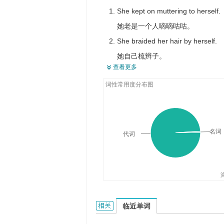
用作准名词，表示"她的正常情况"，
She kept on muttering to herself.
她老是一个人嘀嘀咕咕。
She braided her hair by herself.
她自己梳辫子。
查看更多
After her swim she dried herself w
词性常用度分布图
游泳后，她用毛巾擦干身子。
She should do her homework hers
她应该自己做作业。
Mary herself patiently attended t
名词
代词
玛丽亲自耐心地护理病人。
She went out herself and spoke to
她亲自走出去跟汽车司机说话。
herself的相关资料：
临近单词