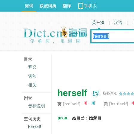
海词
权威词典
翻译
英 汉
|
汉语
|
目录
释义
例句
相关
herself
核心词汇
附录
英
[hɜː'self]
美
[hɜːr'self]
音标说明
pron.
她自己；她亲自
查词历史
herself