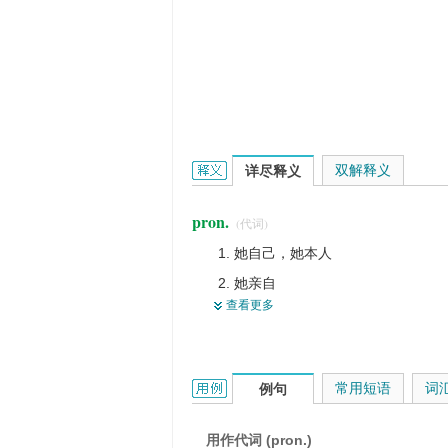
herself的英文翻译是什么意思，词典释
双解释义
详尽释义
pron.
(代词)
她自己，她本人
她亲自
查看更多
她的正常的情绪
她的正常的健康状况
强调句中的女性主语或宾语
herself的用法和样例：
常用短语
词
例句
归她自己一人占有
第三人称单数形式，阴性代词
用作代词 (pron.)