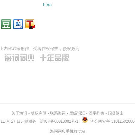
hers
上内容独家创作，受
著作权
保护，侵权必究
关于海词
-
版权声明
-
联系海词
-
星级词汇
-
汉字列表
-
招贤纳士
03 年 11 月 27 日开始服务
沪ICP备08018881号-1
沪公网安备 31011502000
海词词典手机移动站