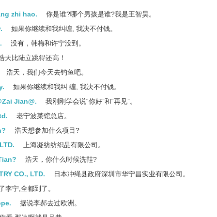
ng zhi hao.
你是谁?哪个男孩是谁?我是王智昊。
.
如果你继续和我纠缠, 我决不付钱。
.
没有，韩梅和许宁没到。
浩天比陆立跳得还高！
浩天，我们今天去钓鱼吧。
y.
如果你继续和我纠 缠, 我决不付钱。
@Zai Jian@.
我刚刚学会说“你好”和“再见”。
td.
老宁波菜馆总店。
n?
浩天想参加什么项目?
LTD.
上海凝纺纺织品有限公司。
Tian?
浩天，你什么时候洗鞋?
RY CO., LTD.
日本冲绳县政府深圳市华宁昌实业有限公司。
了李宁,全都到了。
ope.
据说李郝去过欧洲。