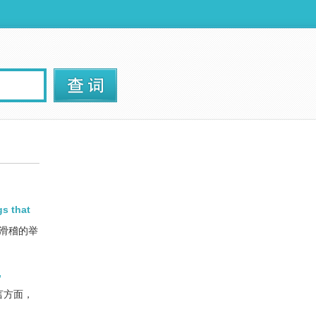
gs that
滑稽的举
,
言方面，