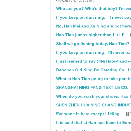
Who are you? Who's that boy? I'm wa
If you keep on dun ning, I'll never pay
No, Han Mei and Xu Ning are not here
Hao Tian jumps higher than Lu Li!
Shall we go fishing today, Hao Tian?
If you keep on dun ning , I'll never pa
I just learned to say @Ni Hao@ and 
Baochen Old Ning Bo Catering Co., L
What is Hao Tian going to take part i
SHANGHAI NING FANG TEXTILE CO., 
When do you wash your shoes, Hao 
SHEN ZHEN HUA NING CHANG INDUST
Everyone is here except Li Ning.
除
It is said that Li Hao has been to Eur