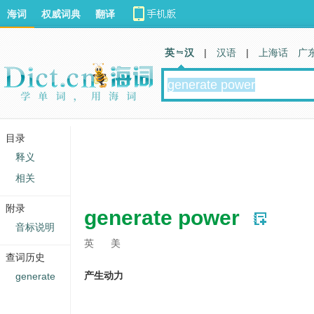
海词
权威词典
翻译
英 汉
|
汉语
|
上海话
广
目录
释义
相关
附录
generate power
音标说明
英
美
查词历史
产生动力
generate