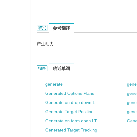
generate power的英文翻译是什么意思，词典释
参考翻译
产生动力
generate power的相关资料：
临近单词
generate
gene
Generated Options Plans
gene
Generate on drop down LT
gene
Generate Target Position
gene
Generate on form open LT
Gene
Generated Target Tracking