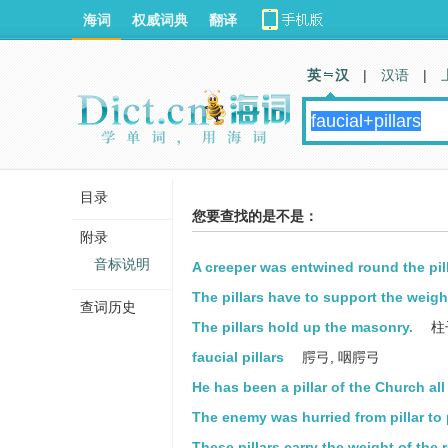
海词
权威词典
翻译
英 汉
|
汉语
|
目录
您要查找的是不是：
附录
音标说明
A creeper was entwined round the pill
The pillars have to support the weight
查词历史
The pillars hold up the masonry.
柱
faucial pillars
腭弓, 咽腭弓
He has been a pillar of the Church all h
The enemy was hurried from pillar to 
These pillars carry the weight of the r