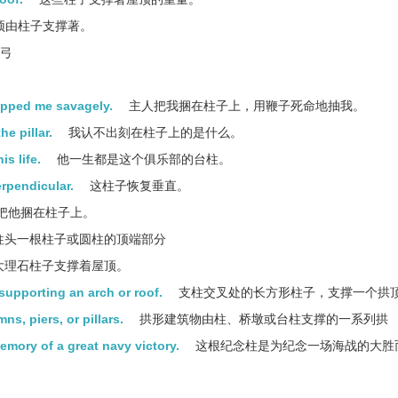
顶由柱子支撑著。
腭弓
hipped me savagely.
主人把我捆在柱子上，用鞭子死命地抽我。
he pillar.
我认不出刻在柱子上的是什么。
is life.
他一生都是这个俱乐部的台柱。
erpendicular.
这柱子恢复垂直。
把他捆在柱子上。
柱头一根柱子或圆柱的顶端部分
大理石柱子支撑着屋顶。
 supporting an arch or roof.
支柱交叉处的长方形柱子，支撑一个拱
s, piers, or pillars.
拱形建筑物由柱、桥墩或台柱支撑的一系列拱
emory of a great navy victory.
这根纪念柱是为纪念一场海战的大胜