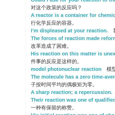
对这个政策的反应吗？
A reactor is a container for chemic
行化学反应的容器。
I'm displeased at your reaction.
The forces of reaction made reform
改革造成了困难。
His reaction on this matter is une
件事的反应是这样的。
model photonuclear reaction
模
The molecule has a zero time-ave
子按时间平均的偶极矩为零。
A sharp reaction; a repercussion.
Their reaction was one of qualifie
一种有保留的称赞。