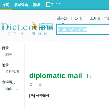
海词
权威词典
翻译
英 汉
|
汉语
|
上海话
广
目录
相关
附录
音标说明
diplomatic mail
查词历史
英
美
diplomat
[法] 外交邮件