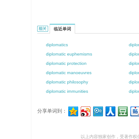
diplomatic mail的相关资料：
临近单词
diplomatics
diplo
diplomatic euphemisms
diplo
diplomatic protection
diplo
diplomatic manoeuvres
diplo
diplomatic philosophy
dipl
diplomatic immunities
diplo
分享单词到：
以上内容独家创作，受
著作权