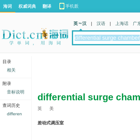
海词
权威词典
翻译
英 汉
|
汉语
|
上海话
广
目录
相关
附录
音标说明
differential surge cha
查词历史
英
美
differen
差动式调压室