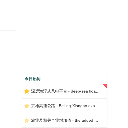
今日热词
深远海浮式风电平台 - deep-sea floating wind power platform
京雄高速公路 - Beijing-Xiongan expressway
农业及相关产业增加值 - the added value of agriculture and related industries