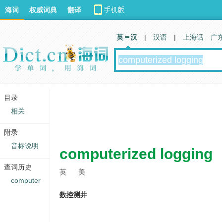
海词
权威词典
翻译
英 汉
|
汉语
|
上海话
广
目录
相关
附录
音标说明
computerized logging
查词历史
英
美
computer
数控测井