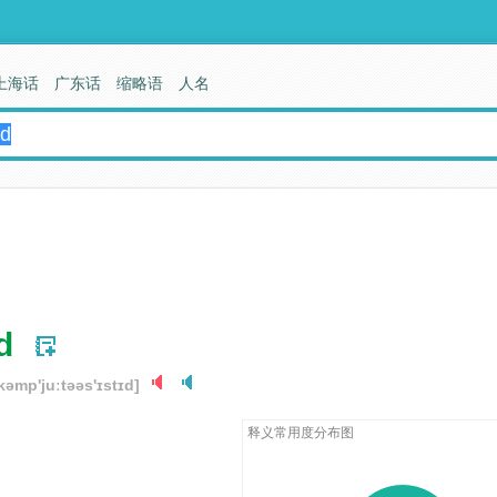
上海话
广东话
缩略语
人名
d
kəmp'juːtəəs'ɪstɪd]
释义常用度分布图