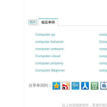
computer whiz的相关资料：
临近单词
Computer go
comp
computer behavior
Comp
computer sottware
compu
Computer-visual
comp
computer property
comp
Computer Beginner
comp
分享单词到：
以上内容独家创作，受
著作权