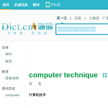
海词
权威词典
翻译
英 汉
|
汉语
|
上海话
广
目录
例句
相关
附录
computer technique
音标说明
英
美
查词历史
计算机技术
computer