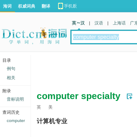
海词
权威词典
翻译
英 汉
|
汉语
|
上海话
广
目录
例句
相关
附录
computer specialty
音标说明
英
美
查词历史
计算机专业
computer