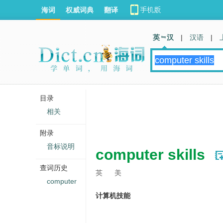
海词
权威词典
翻译
英 汉
|
汉语
|
目录
相关
附录
音标说明
computer skills
查词历史
英
美
computer
计算机技能