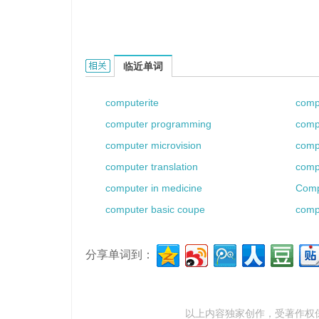
computer part的相关资料：
临近单词
computerite
comp
computer programming
compu
computer microvision
compu
computer translation
comp
computer in medicine
Comp
computer basic coupe
compu
分享单词到：
以上内容独家创作，受
著作权