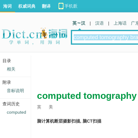
海词
权威词典
翻译
英 汉
|
汉语
|
上海话
广
目录
相关
附录
音标说明
computed tomography 
查词历史
英
美
computed
脑计算机断层摄影扫描, 脑CT扫描