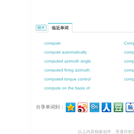
computed path的相关资料：
临近单词
compute
Comp
compute automatically
comp
computed azimuth angle
comp
computed firing azimuth
comp
computed torque control
comp
compute on the basis of
分享单词到：
以上内容独家创作，受
著作权