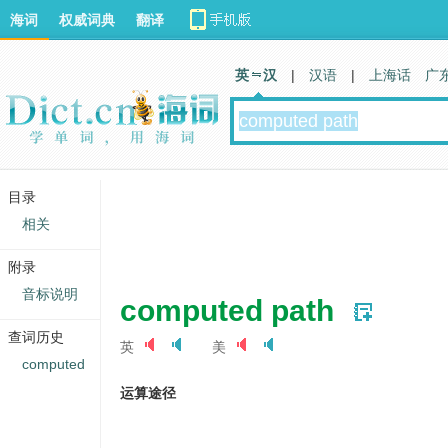
海词
权威词典
翻译
英 汉
|
汉语
|
上海话
广
目录
相关
附录
音标说明
computed path
查词历史
英
美
computed
运算途径