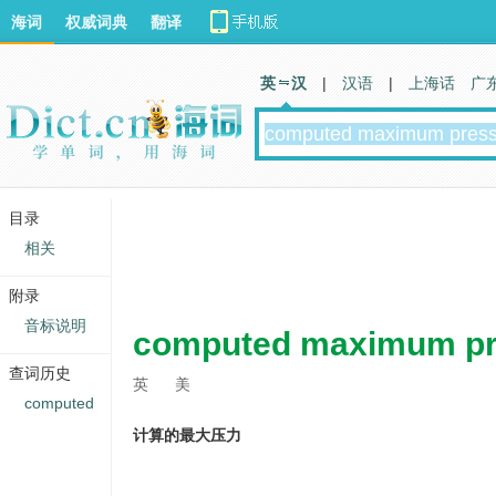
海词
权威词典
翻译
英 汉
|
汉语
|
上海话
广
目录
相关
附录
音标说明
computed maximum pr
查词历史
英
美
computed
计算的最大压力