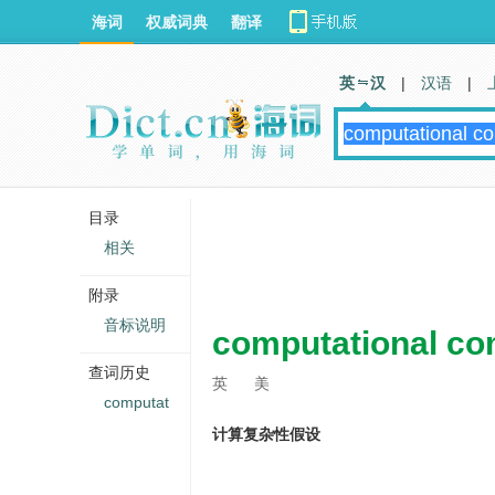
海词
权威词典
翻译
英 汉
|
汉语
|
目录
相关
附录
音标说明
computational co
查词历史
英
美
computat
计算复杂性假设