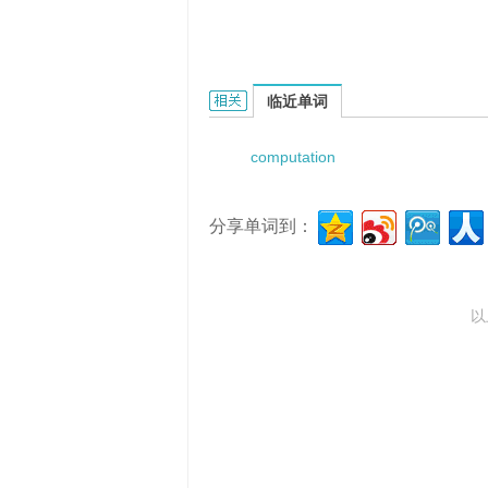
computational complexity assum
临近单词
computation
分享单词到：
以