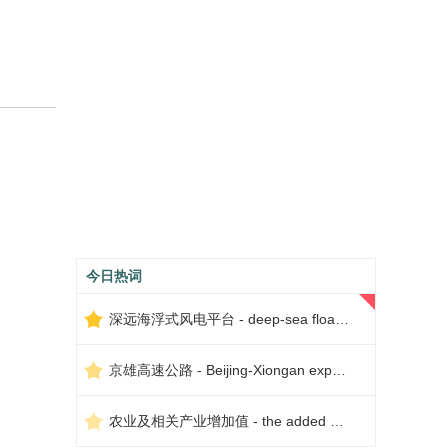
今日热词
深远海浮式风电平台 - deep-sea floating wind power platform
京雄高速公路 - Beijing-Xiongan expressway
农业及相关产业增加值 - the added value of agriculture and related industries