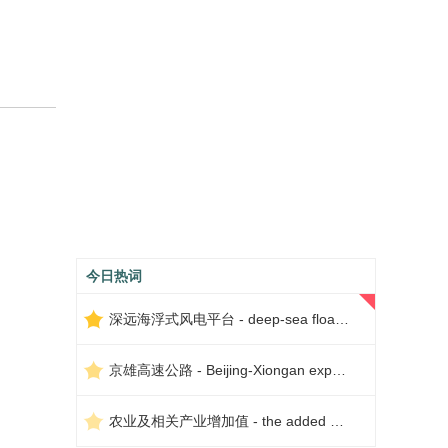
今日热词
深远海浮式风电平台 - deep-sea floating wind power platform
京雄高速公路 - Beijing-Xiongan expressway
农业及相关产业增加值 - the added value of agriculture and related industries