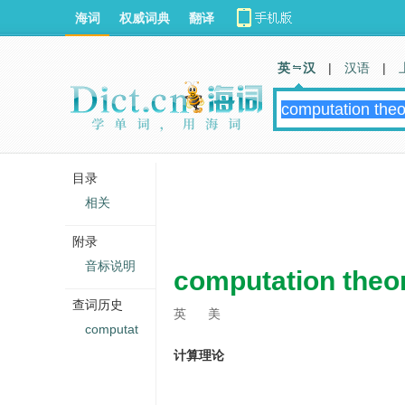
海词
权威词典
翻译
英 汉
|
汉语
|
目录
相关
附录
音标说明
computation theo
查词历史
英
美
computat
计算理论