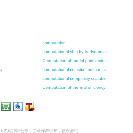
computation
computational ship hydrodynamics
Computation of modal gain vector
ry
computational celestial mechanics
computational complexity scalable
Computation of thermal efficiency
上内容独家创作，受
著作权
保护，侵权必究